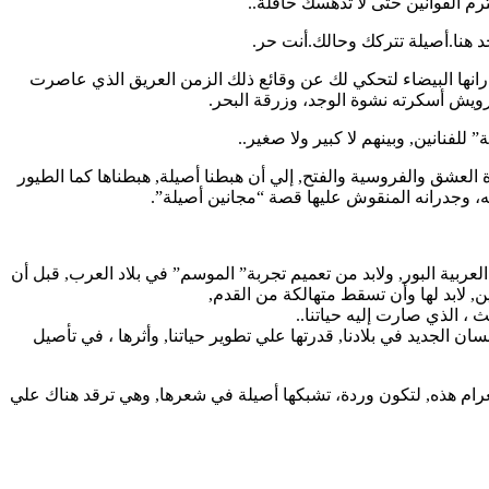
م القوانين حتى لا تدهسك حافلة..
هنا.أصيلة تتركك وحالك.أنت حر.
انها البيضاء لتحكي لك عن وقائع ذلك الزمن العريق الذي عاصرت
رويش أسكرته نشوة الوجد، وزرقة البحر.
فنانين, وبينهم لا كبير ولا صغير..
 العشق والفروسية والفتح, إلي أن هبطنا أصيلة, هبطناها كما الطيور
ه، وجدرانه المنقوش عليها قصة “مجانين أصيلة”.
 العربية البور, ولابد من تعميم تجربة” الموسم” في بلاد العرب, قبل أن
, لابد لها وأن تسقط متهالكة من القدم,
 ، الذي صارت إليه حياتنا..
لإنسان الجديد في بلادنا, قدرتها علي تطوير حياتنا, وأثرها ، في تأصيل
الغرام هذه, لتكون وردة، تشبكها أصيلة في شعرها, وهي ترقد هناك علي