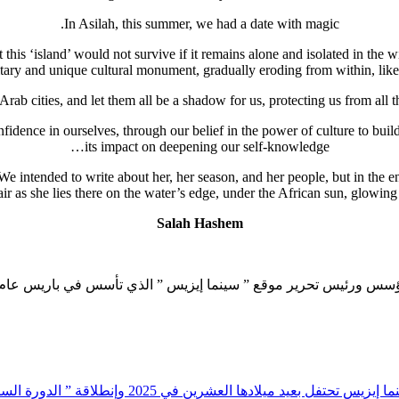
In Asilah, this summer, we had a date with magic.
 this ‘island’ would not survive if it remains alone and isolated in the 
ary and unique cultural monument, gradually eroding from within, like al
 Arab cities, and let them all be a shadow for us, protecting us from all 
fidence in ourselves, through our belief in the power of culture to buil
its impact on deepening our self-knowledge…
We intended to write about her, her season, and her people, but in the end
air as she lies there on the water’s edge, under the African sun, glowing w
Salah Hashem
 ورئيس تحرير موقع ” سينما إيزيس ” الذي تأسس في باريس عام 2005
يس تحتفل بعيد ميلادها العشرين في 2025 وإنطلاقة ” الدورة السادسة من مهرجان الفيلم الموسيقي. جاز وأفلام ” بقلم ولاء عبد الفتاح