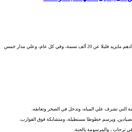
أصيلة مدينة مغربية صغيرة، تقع علي ساحل المحيط الاطلسي، علي بعد 42 كيلومترا من مدينة ” طنجة “.يعمل سكانها بحرفة الصيد، ويبلغ تعدادهم مايزيد قليلا عن 20 ألف نسمة، وفي كل عام، وعلي مدار خمس
مة التي تشرف علي المياه، وتدخل في الصخر وتعانقه.
الصيادين, ويرسم خطوطا مستطيلة، ومتشابكة فوق القوارب.
 في ترحاب ، والمرسومة بالحنة.