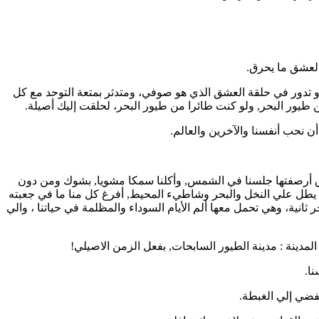
لعشق ما يحرق.
 و تدور في حلقة العشق الذي هو صوفي، ومتدثر بمتعة التوحد مع كل
طيور البحر, ولو كنت طائرا من طيور البحر، لحلقت إليك أصيلة.
 نحب أنفسنا والآخرين والعالم.
فوق أرصفتها جلسنا في الشمس, وأكلنا سمكا مشويا, بشوك ومن دون
 يطل علي النخل والبحر وشاطيء المحيط, أفرغ كل منا ما في جعبته
 ثانية، وهي تحمل معها ألم الأيام السوداء والمظلمة في حياتنا ، والي
لمدينة : مدينة الطيور السابحات, بفعل الزمن الاصيلي!
نا.
يفضي إلي الغبطة.