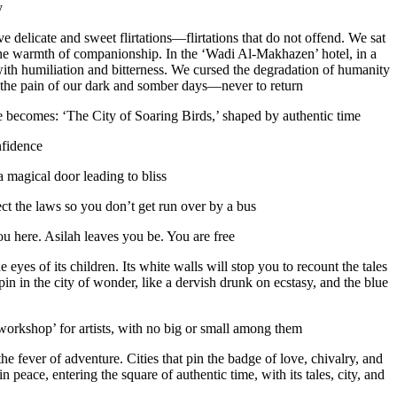
.
delicate and sweet flirtations—flirtations that do not offend. We sat
 the warmth of companionship. In the ‘Wadi Al-Makhazen’ hotel, in a
ith humiliation and bitterness. We cursed the degradation of humanity
 the pain of our dark and somber days—never to return.
e becomes: ‘The City of Soaring Birds,’ shaped by authentic time!
fidence.
 magical door leading to bliss.
t the laws so you don’t get run over by a bus…
 here. Asilah leaves you be. You are free.
eyes of its children. Its white walls will stop you to recount the tales
spin in the city of wonder, like a dervish drunk on ecstasy, and the blue
 ‘workshop’ for artists, with no big or small among them.
e fever of adventure. Cities that pin the badge of love, chivalry, and
ace, entering the square of authentic time, with its tales, city, and