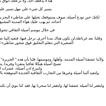
هنا لا يدفعك أحد, ولا تزعجك أبوا
يسير كل شيء علي مهل.تسير علي ا
لكنك حين تودع أصيلة, سوف يستوقفك نخيلها علي شاطيء البحر.يست
أحداثه, ثم يهب عليك هواء المدينة المش
في خلال موسم أصيلة الثقافي تتحول ا
وقلنا: بعد غرناطة,لن تكون هناك مدنا أخري, نرحل فيها, فتعيد إلينا
الصغيرة التي تتعلم التحليق فوق صخور شاطيء الب
ولأننا عشقنا أصيلة المدينة ،وأهلها، وموسمها, قلنا بأن هذه ” الجزيرة”
تصبح أصيلة هيكلا ثقافيا منفردا وفريدا,
ولتبزغ اذن أصيلة، عشرات الم
ولتعيد ألينا أصيلة وغيرها من التجارب الثقافية الجديدة المتوهجة بالحي
ولتغفر لنا أصيلة عشقنا لها, ولتغفر لنا سحرنا بها, فقد كنا ننوي أن