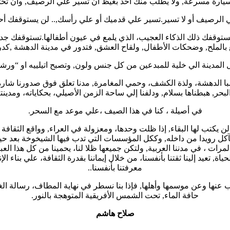
ق سيارة مسرعة, ولا يطلب منك أحد بغيظ أن تسير علي الرصيف, وان تحتر
لرصيف أو لا تسير.تسير علي قدميك أو علي رأسك,.. لن يستوقفك أحد 
وقفك ذلك الذكاء العجيب، الذي يلمع في عيون أطفالها.تستوقفك جدر
بع بالملح, وضحكات الأطفال, ولقاح العشق, فتدور في مدينة الدهشة ,كد
لمدينة الي خلية للمبدعين من كل جنس ولون, وتصبح اتيلييه او “ورشة” لل
 صبا الدهشة، ولذة الكشف، وحمي المغامرة, مدنا تعلق فوق صدورنا شارة
حر, هبطناها بسلام, ودلفنا إلي ساحة الزمن الأصيلي، بحكاياته، ومدينت
في أصيلة ، كنا في هذا الصيف ،علي موعد مع السحر.
 لن يكتب لها البقاء, إذا ظلت وحدها، ومعزولة في العراء, وواقع الثقافة
 يتآكل رويدا من داخله, وككل المؤسسات التي تدب فيها الشيخوخة بعد حين
رات ، في مدننا العربية, ولتكن جميعها ظلا لنا، يحمينا من كل هذا العبث
اة, تعيد إلينا ثقتنا بأنفسنا، من خلال إيماننا بقدرة الثقافة، علي بناء ا
معرفتنا بأنفسنا..
 نكتب عنها وعن موسمها وأهلها, فإذا بنا نسطر في نهاية المطاف، رسالة 
حافة الماء, تحت الشمس الأفريقية المتوهجة بالنور.
صلاح هاشم