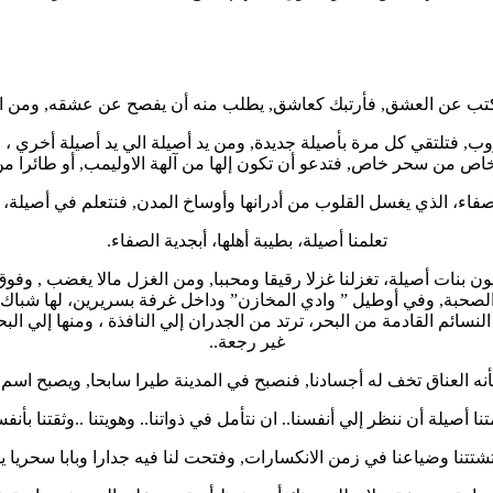
تب عن العشق, فأرتبك كعاشق, يطلب منه أن يفصح عن عشقه, ومن ا
ب, فتلتقي كل مرة بأصيلة جديدة, ومن يد أصيلة الي يد أصيلة أخري ،
 من سحر خاص, فتدعو أن تكون إلها من آلهة الاوليمب, أو طائرا من 
اء، الذي يغسل القلوب من أدرانها وأوساخ المدن, فنتعلم في أصيلة، أن
تعلمنا أصيلة، بطيبة أهلها، أبجدية الصفاء.
 بنات أصيلة، تغزلنا غزلا رقيقا ومحببا, ومن الغزل مالا يغضب , و
 الصحبة, وفي أوطيل ” وادي المخازن” وداخل غرفة بسريرين، لها شباك
نسائم القادمة من البحر، ترتد من الجدران إلي النافذة ، ومنها إلي البحر
غير رجعة..
نه العناق تخف له أجسادنا, فنصبح في المدينة طيرا سابحا, ويصبح اسم ا
نا أصيلة أن ننظر إلي أنفسنا.. ان نتأمل في ذواتنا.. وهويتنا ..وثقتنا بأنفس
تشتتنا وضياعنا في زمن الانكسارات, وفتحت لنا فيه جدارا وبابا سحريا 