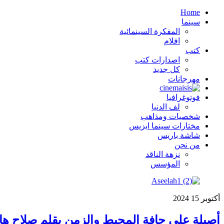
Home
سينما
المفكرة السينمائية
افلام
كتب
اصدارات كتب
كل جديد
مهرجانات
فوتوغرافيا
لف الدنيا
شخصيات ومذاهب
مختارات سينما ايزيس
شاشة باريس
من نحن
نزهة الناقد
المؤسس
أكتوبر
15
2024
أصيلة على حافة المحيط والزمن بقلم صلاح هاش