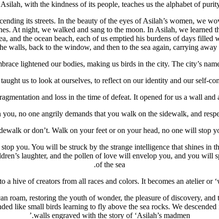
Asilah, with the kindness of its people, teaches us the alphabet of purity
nding its streets. In the beauty of the eyes of Asilah’s women, we wove 
 bones. At night, we walked and sang to the moon. In Asilah, we learned
a, and the ocean beach, each of us emptied his burdens of days filled w
the walls, back to the window, and then to the sea again, carrying away
brace lightened our bodies, making us birds in the city. The city’s nam
taught us to look at ourselves, to reflect on our identity and our self-con
ragmentation and loss in the time of defeat. It opened for us a wall and a
 you, no one angrily demands that you walk on the sidewalk, and respec
ewalk or don’t. Walk on your feet or on your head, no one will stop you
op you. You will be struck by the strange intelligence that shines in the 
ildren’s laughter, and the pollen of love will envelop you, and you will 
of the sea.
to a hive of creators from all races and colors. It becomes an atelier or
n roam, restoring the youth of wonder, the pleasure of discovery, and th
like small birds learning to fly above the sea rocks. We descended in pe
walls engraved with the story of ‘Asilah’s madmen.’