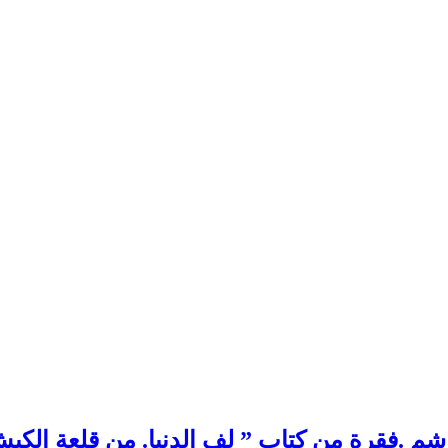
م .فقرة من كتاب ” لف الدنيا. من قلعة الكب