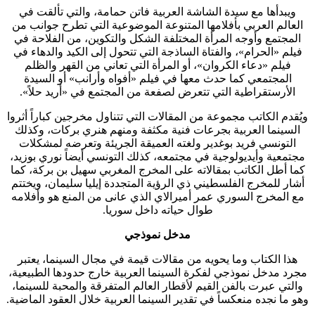
ويبدأها مع سيدة الشاشة العربية فاتن حمامة، والتي تألقت في
العالم العربي بأفلامها المتنوعة الموضوعية التي تطرح جوانب من
المجتمع وأوجه المرأة المختلفة الشكل والتكوين، من الفلاحة في
فيلم «الحرام»، والفتاة الساذجة التي تتحول إلى الكيد والدهاء في
فيلم «دعاء الكروان»، أو المرأة التي تعاني من القهر والظلم
المجتمعي كما حدث معها في فيلم «أفواه وأرانب» أو السيدة
الأرستقراطية التي تتعرض لصفعة من المجتمع في «أريد حلاً».
ويُقدم الكاتب مجموعة من المقالات التي تتناول مخرجين كباراً أثروا
السينما العربية بجرعات فنية مكثفة ومنهم هنري بركات، وكذلك
التونسي فريد بوغدير ولغته العميقة الجريئة وتعرضه لمشكلات
مجتمعية وأيديولوجية في مجتمعه، كذلك التونسي أيضاً نوري بوزيد،
كما أطل الكاتب بمقالاته على المخرج المغربي سهيل بن بركة، كما
أشار للمخرج الفلسطيني ذي الرؤية المتجددة إيليا سليمان، ويختتم
مع المخرج السوري عمر أميرالاي الذي عانى من المنع هو وأفلامه
طوال حياته داخل سوريا.
مدخل نموذجي
هذا الكتاب وما يحويه من مقالات قيمة في مجال السينما، يعتبر
مجرد مدخل نموذجي لفكرة السينما العربية خارج حدودها الطبيعية،
والتي عبرت بالفن القيم لأقطار العالم المتفرقة والمحبة للسينما،
وهو ما نجده منعكساً في تقدير السينما العربية خلال العقود الماضية.