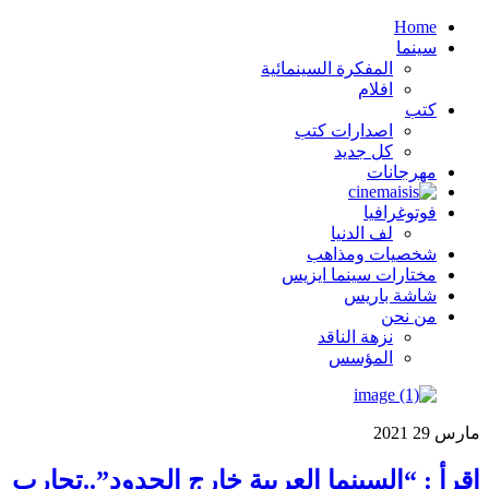
Home
سينما
المفكرة السينمائية
افلام
كتب
اصدارات كتب
كل جديد
مهرجانات
فوتوغرافيا
لف الدنيا
شخصيات ومذاهب
مختارات سينما ايزيس
شاشة باريس
من نحن
نزهة الناقد
المؤسس
مارس
29
2021
اقرأ : “السينما العربية خارج الحدود”..تجارب