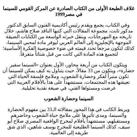
غلاف الطبعة الأولى من الكتاب الصادرة عن المركز القومي للسينما
في مصر1999
وفي الكتاب، يجمع ويقدم رئيس أكاديمية الفنون السابق الدكتور
مدكور ثابت، مجموعة المقالات التي كتبها الناقد صلاح هاشم، خلال
تاريخه مع المهرجانات، وينقل خبرته الواسعة من الكتابات الضيقة
الموجهة بالإنجليزية إلى العالم العربي ليوفر مادة لمحبي السينما،
كذلك لتكون مرجعاً تحدد قيمته في ضوء خصوصية الفكرة الأساسية؛
لتجميع هذه المادة التي كانت من قبل شتاتاً متفرقاً.
ويتكون الكتاب من أربعة محاور، الأول بعنوان «السينما سفير
حضارة»، ويتكون من 33 مقالاً، حيث يتناول به كيف يمكن للسينما أن
تكون منبراً لفكر وحضارة الشعوب، وملامح فلسفة الحياة التي
تعيشها هذه المجتمعات، مستشهداً على هذا بالأفلام العربية التي
عرضت ومستواها الفني، في صيغة نقدية تحليلية.
السينما وحضارة الشعوب
ويربط الكاتب في هذا المحور بمقالاته الـ33 بين مفهوم الحضارة
والسينما، ومدى تأثيرها على ملامح حياة الشعوب وحاضرهم
ومستقبلهم، مستشهداً بأفلام لمخرج الواقعية المصري صلاح أبو
سيف، كذلك السينما الطليعية للمخرج يوسف شاهين، الذي شق
طريقه إلى العالمية.