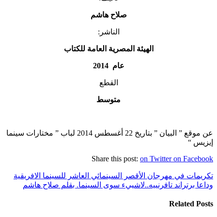
صلاح هاشم
الناشر:
الهيئة المصرية العامة للكتاب
عام 2014
القطع
متوسط
عن موقع ” البيان ” بتاريخ 22 أغسطس 2014 لباب ” مختارات سينما
إيزيس “
Share this post:
on Twitter
on Facebook
تكريمات في مهرجان الأقصر السينمائي العاشر للسينما الافريقية
وداعا برتراند تافرنييه..لاشييء سوى السينما. بقلم صلاح هاشم
Related Posts