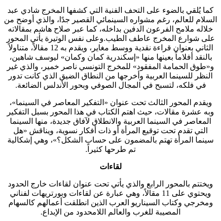
كما يُلقي بالضوء على التحف الفنية التي كشفها المخرج شادي عبد
السلام للعالم، رغم مشواره السينمائي القصير جدًا، والذي أوضح من
خلاله ملامح الفرعون الدفين بداخله، كما عبر صلاح هاشم بمقالاته
على شوارع المخرج عاطف الطيب.وعلى نفس الوتيرة يأتي المحور
الثاني بعنوان قراءة نقدية ووسط مغاير، ويقدم به 12 مقالاً، متناولاً
بالنقد أفلاماً بعينها منها «إسكندرية كمان وكمان» ليوسف شاهين،
و«طوق الحمامة المفقود» للمخرج التونسي ناصر خمير، والذي غير
النظر للسينما العربية وأخرجها من النطاق الضيق الذي كانت تدور
في فلكه، لتسبح في المجال الصوفي وبحور الأندلس الضائعة.
ويقدم المحور الثالث تحت عنوان «التفكير المعاصر في السينما»،
وبه عشرة مقالات، حيث اهتم الكتاب في هذا المحور بسبل التفكير
المعاصر في السينما العربية والانطلاق لآفاق جديدة، منها السينما
التي تقدم تحت توقيع المرأة أو ذات أفكار نسوية، ويناقش «هل
سينما المرأة تهتم بالمضمون على حساب الشكل؟»، وهي إشكالية
تم طرحها كثيراً.
لقاءات
ويختتم بالمحور الرابع والذي يأتي تحت عنوان لقاءات خارج الحدود
ويحتوي على 11 مقالاً، وهي عبارة عن لقاءات وبورتريهات لفناني
ومخرجي وكتاب السيناريو العرب الذين انطلقت أعمالهم كالسهام
المصيبة للغرب والعالم اللامحدود من الإبداع.