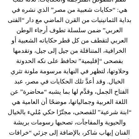
هي: “حكايات شعبية من مصر” الذي نشره في
بداية الثمانينيات من القرن الماضي مع دار “الفتى
العربي” ضمن سلسلة تطوف أرجاء الوطن
العربي لتقطف من كل قطر حكاياته الشعبية أو
الخرافية، المتناقلة من جيل إلى جيل، وتقدمها
بفصحى “إقليمية” تحافظ على نكه الحدوتة
وحلاوتها، لتظهر في النهاية مرسومة ملونة تثري
الخيال. وقد أعدَّ تلك الحكايات في مصر، عبد
الفتاح الجمل، وقدَّم لها بما يشبه “محاضرة” عن
اللغة العربية وجمالياتها، موضحًا أن العامية هي
“ابنة شرعية” للفصحى، مجتّرًا حكي مُليء بالخيال
والحيوية والمفاجآت، تصحبها رسومات بريشة
الفنان إيهاب شاكر، بالإضافة إلى جزئي “خرافات