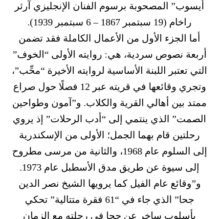
أيسوب” المصحوبة برسوم الفنان الإنجليزي آرثر
راخام (19 سبتمبر 1867 – 6 سبتمبر 1939).
أما الجزء الأول من الأعمال الكاملة فقد تضمن
أربعة نصوص سردية، هي: روايته الأولى “الخوف”
التي تعتبر اللبنة الأساسية لروايته الأخيرة “محِّب”،
وتجري وقائعها في قريته عبر 12 فصلًا حول صراع
ممتد بين أهالي القرية والكلاب. و”آمون وطواحين
الصمت” الذي ينتمي إلى “أدب الرحلات” إذ يروي
رحلتين قام بهما الجمل؛ الأولى من الإسكندرية
إلى السلوم عام 1968، والثانية من مرسى مطروح
إلى سيوة عن طريق مدق الأسطبل عام 1973.
و”وقائع عام الفيل كما يرويها الشيخ نصر الدين
جحا” الذي جاء في “61 فقرة متتالية” تحكي
بأسلوب ساخر عن حجا في رحلته مع الزمان