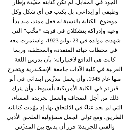
الجود في المقابل. لم تكن كتابته مقيَّدة بإطار
وظيفي أو إبداعي، بل يكتب في أي شكل وكل
موضوع. الكتابة بالنسبة له فعل ممتد، منذ بدأ
وعيه وإدراكه يتشكلان في قريته “محِّب” التي
شهدت مولده في 23 يوليو 1923، واستمرت معه
في محطات حياته المتعددة والمختلفة، وربما
كانت هي الدافع لاختياراته؛ بأن يدرس اللغة
العربية في كلية الآداب جامعة الإسكندرية ويتخرج
منها عام 1945، وأن يعمل مدرِّس ابتدائي في أبو
قير ثم في الكلية الأمريكية بأسيوط، وأن يترك
ذلك من أجل الصحافة والعمل بجريدة المساء،
التي لم يجد عناءً في الالتحاق بها، إذ مهَّدت كتاباته
الطريق. ومع تولي الجمل مسؤولية الملحق الأدبي
والفني للجريدة؛ قرر أن يدمج بين المدرِّس