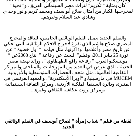
كان بمثابة ” تكريم” لتراث مصر السينمائي العريق، و” تحية”
لمخرجيها الكبار من أمثال صلاح أبو سيف ومحمد كريم وأنور وجد ي
وشادي عبد السلام وغيرهم..
والفيلم الجديد ،يمثل الفيلم الوثائقي الخامس، للناقد والمخرج
المصري صلاح هاشم الذي تفرغ لاخراج الافلام الوثائقية، التي تحكي
عن تاريخ مصر وأعلامها، وذاكرتها، مثل فيلمه ” أول خطوة ” عن
ثورة 25 يناير 2011، وفيلم” البحث عن رفاعة ” انتاج 2008عن ”
مونتسكيو العرب ” رفاعة رافع الطهطاوي “، ورائد نهضة مصر
الحديثة، الذي عرض في العديد من المهرجانات والمتاحف والمراكز
الثقافية العالمية، مثل متحف الحضارات المتوسطية والأوروبية
MUCEM في مارسيليا،و “أوبرا الأسكندرية”، والمعهد الفرنسي في
المنيرة، ودائرة السينما الملكية الأردنية، ومركز الثقافة السينمائية
،ومركز ثروت عكاشة الثقافي وغيرها..
لقطة من فيلم ” شباب إمرأة ” لصلاح أبوسيف في الفيلم الوثائقي
الجديد