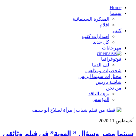
Home
سينما
المفكرة السينمائية
افلام
كتب
اصدارات كتب
كل جديد
مهرجانات
فوتوغرافيا
لف الدنيا
شخصيات ومذاهب
مختارات سينما ايزيس
شاشة باريس
من نحن
نزهة الناقد
المؤسس
أغسطس
11
2020
سينما مصر وسؤال ” الهوية” في فيلم وثائقي