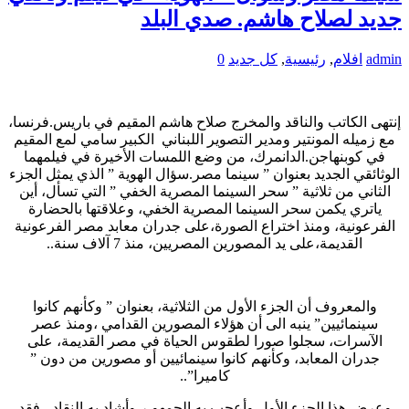
جديد لصلاح هاشم. صدي البلد
admin
افلام
,
رئيسية
,
كل جديد
0
إنتهى الكاتب والناقد والمخرج صلاح هاشم المقيم في باريس.فرنسا،
مع زميله المونتير ومدير التصوير اللبناني الكبير سامي لمع المقيم
في كوبنهاجن.الدانمرك، من وضع اللمسات الأخيرة في فيلمهما
الوثائقي الجديد بعنوان ” سينما مصر.سؤال الهوية ” الذي يمثل الجزء
الثاني من ثلاثية ” سحر السينما المصرية الخفي ” التي تسأل، أين
ياتري يكمن سحر السينما المصرية الخفي، وعلاقتها بالحضارة
الفرعونية، ومنذ اختراع الصورة،على جدران معابد مصر الفرعونية
القديمة،على يد المصورين المصريين، منذ 7 آلاف سنة..
والمعروف أن الجزء الأول من الثلاثية، بعنوان ” وكأنهم كانوا
سينمائيين” ينبه الى أن هؤلاء المصورين القدامي ،ومنذ عصر
الآسرات، سجلوا صورا لطقوس الحياة في مصر القديمة، على
جدران المعابد، وكأنهم كانوا سينمائيين أو مصورين من دون ”
كاميرا”..
وعرض هذا الجزء الأول وأعجب به الجمهو،ر وأشاد به النقاد ، فقد