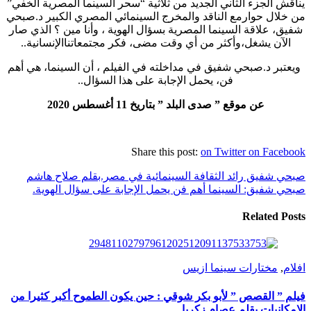
يناقش الجزء الثاني الجديد من ثلاثية “سحر السينما المصرية الخفي”
من خلال حوارمع الناقد والمخرج السينمائي المصري الكبير د.صبحي
شفيق، علاقة السينما المصرية بسؤال الهوية ، وأنا مين ؟ الذي صار
الآن يشغل،وأكثر من أي وقت مضى، فكر مجتمعاتناالإنسانية..
ويعتبر د.صبحي شفيق في مداخلته في الفيلم ، أن السينما، هي أهم
فن، يحمل الإجابة على هذا السؤال..
عن موقع ” صدى البلد ” بتاريخ 11 أغسطس 2020
Share this post:
on Twitter
on Facebook
صبحي شفيق رائد الثقافة السينمائية في مصر.بقلم صلاح هاشم
صبحي شفيق: السينما أهم فن يحمل الإجابة على سؤال الهوية.
Related Posts
افلام
,
مختارات سينما ازيس
فيلم ” القصص ” لأبو بكر شوقي : حين يكون الطموح أكبر كثيرا من
الإمكانيات بقلم عصام زكريا