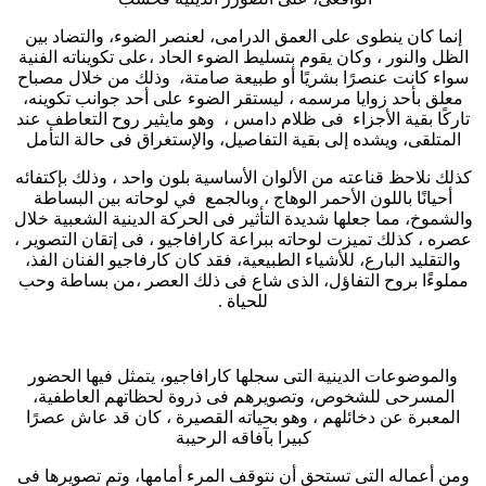
إنما كان ينطوى على العمق الدرامى، لعنصر الضوء، والتضاد بين
الظل والنور ، وكان يقوم بتسليط الضوء الحاد ،على تكويناته الفنية
سواء كانت عنصرًا بشريًا أو طبيعة صامتة، وذلك من خلال مصباح
معلق بأحد زوايا مرسمه ، ليستقر الضوء على أحد جوانب تكوينه،
تاركًا بقية الأجزاء فى ظلام دامس ، وهو مايثير روح التعاطف عند
المتلقى، ويشده إلى بقية التفاصيل، والإستغراق فى حالة التأمل
كذلك نلاحظ قناعته من الألوان الأساسية بلون واحد ، وذلك بإكتفائه
أحيانًا باللون الأحمر الوهاج ، وبالجمع في لوحاته بين البساطة
والشموخ، مما جعلها شديدة التأثير فى الحركة الدينية الشعبية خلال
عصره ، كذلك تميزت لوحاته ببراعة كارافاجيو ، فى إتقان التصوير ،
والتقليد البارع، للأشياء الطبيعية، فقد كان كارفاجيو الفنان الفذ،
مملوءًا بروح التفاؤل، الذى شاع فى ذلك العصر ،من بساطة وحب
للحياة .
والموضوعات الدينية التى سجلها كارافاجيو، يتمثل فيها الحضور
المسرحى للشخوص، وتصويرهم فى ذروة لحظاتهم العاطفية،
المعبرة عن دخائلهم ، وهو بحياته القصيرة ، كان قد عاش عصرًا
كبيرا بآفاقه الرحيبة
ومن أعماله التى تستحق أن نتوقف المرء أمامها، وتم تصويرها فى