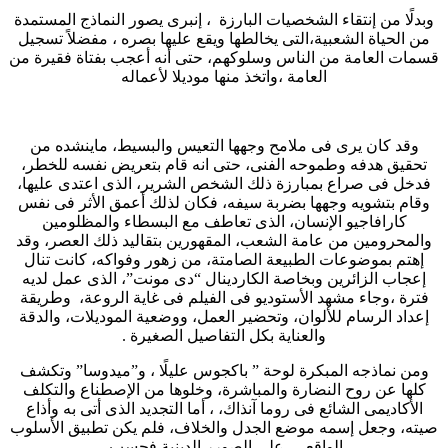
وبدلًا من إنتقاء الشخصيات البارزة ، إنبرى يصور النماذج المستمدة
من الحياة الشعبية،التى يخالطها ويقع عليها بصره ، مفضلاً تسجيل
قسمات العامة من الناس وسلوكهم، حتى أنه أعجب بفتاة فقيرة من
العامة ،واتخذ منها موديلا لأعماله
وقد كان يرى فى ملامح وجهها التعيس والبسيط، ماينشده من
تحقيق هدفه وطموحه الفنى، حتى انه قام بتعريض نفسه للخطر،
فدخل فى صراع بمبارزة ذلك الشخص الشرير، الذى اعتدى عليها،
وقام بتشويه وجهها بضربة سيفه، فكان لذلك أعمق الأثر فى نفس
كارافاجيو الإنسان، الذى تعاطف مع البسطاء والمظلومين
والمحرومين من عامة الشعب، المقهورين بتقاليد ذلك العصر، وقد
إهتم بموضوعات الطبيعة الصامتة، من زهور وفواكه، كانت تنال
إعجاب الزائرين وبخاصة الكاردينال “دى مونت”، الذى عمل لديه
فترة ،وجاء مشهد الأستوديو فى الفيلم فى غاية الروعة، وطريقة
إعداد الرسام للألوان، وتحضير العمل، ووضعية الموديلات، والدقة
والعناية بكل التفاصيل الصغيرة .
ومن نماذجه المبكرة لوحة ” باكجوس عليلًا ، و”ميدوسا” وتكشف
كلها عن روح النضارة والمباشرة، وخلوها من الإصطناع والتكلف
الأكاديمى الشائع فى روما آنذاك، ، أما التجديد الذى أتى به وأذاع
صيته، وجعل إسمه موضع الجدل والخلاف، فلم يكن تطبيق الأسلوب
الواقعى، على الصورر الدينية فحسب