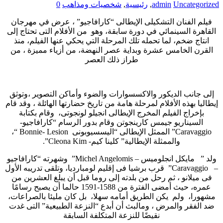
Uncategorized
admin
,
رئيسية
,
شخصيات ومذاهب
0
فيلم الفنان التشكيلى الإيطالى “كارافاجيو” ، عرض في مهرجان
القاهرة السينمائي في دورة سابقة، وهو من الأفلام التى تحتاج إلى
انتاج ضخم، لما تحمله تلك المرحلة التي يحكي عنها الفيلم، منذ
القرن الخامس عشرة وبداية عصر النهضة، من أزياء مميزة ، من
طراز ذلك العصر
إلى جانب الديكور والاكسسوارات والضوء وأماكن التصوير ،وتوثق
إيطاليا بهذه الأفلام لمرحلة هامة من تاريخ حضارتها الهائلة ، وقد قام
بإخراج الفيلم المخرج الإيطالى انجيلو لونجوتى، وقام بكتابة
السيناريو جيمس كارينجوتن وقام بدور الرسام “كارافاجيو-
Caravaggio” الممثل الإيطالى “اليسسيوبونى Bonnie- Lesion “،
والممثلة الإيطالية” كلينا كيم- Cleona Kim”.
ولد ” مايكل انجلوميس – Michel Angelomis” وشهرته “كارافاجيو
– Caravaggio” قرب برشيا فى إقليم لومبارديا، وتلقى تدريبه الأول
فى ميلانو ، ثم رحل من بلدته إلى روما قبل أن يبلغ العشرين من
عمره، حيث أمضى الفترة من 1588-1591 حالما أن يصبح رسامًا
مشهورا، ولم يكن الطريق أمامه سهلا، بل كان مليئا بالصراعات،
ضد الفقر والمرض ، ومالبث أن أبدع “النزعة الطبيعية” التى غدت
نقيضًا للنزعة المتكلفة السابقة