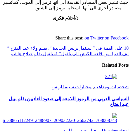
حيث تشير بعض المصادر القديمة الى أنها ترمز إلى الموت، كماتشير
مصادر أخرى الى أنها السحلية ترمز إلى الشبق..
د/أحلام فكرى
Share this post:
on Twitter
on Facebook
10 على القمة في ” سينما إيزيس الجديدة “. بقلم ولاء عبد الفتاح
”
لف الدنيا. من قلعة الكبش الى بلفيل” 1- بلفيل بقلم صلاح هاشم
Related Posts
شخصيات ومذاهب
,
مختارات سينما ازيس
السياسي الغربي من الرموز اللامعة إلى صعود العاديين بقلم نبيل
عبد الفتاح
Uncategorized
,
مختارات سينما ازيس