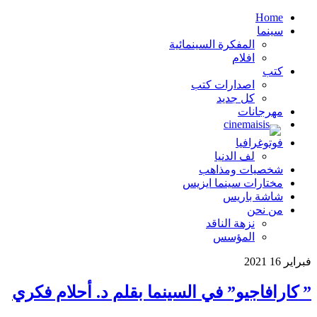
Home
سينما
المفكرة السينمائية
افلام
كتب
اصدارات كتب
كل جديد
مهرجانات
فوتوغرافيا
لف الدنيا
شخصيات ومذاهب
مختارات سينما ايزيس
شاشة باريس
من نحن
نزهة الناقد
المؤسس
فبراير
16
2021
” كارافاجيو” في السينما بقلم د. أحلام فكري