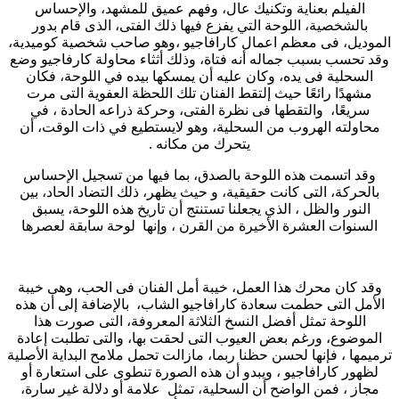
الفيلم بعناية وتكنيك عال، وفهم عميق للمشهد، والإحساس
بالشخصية، اللوحة التي يفزع فيها ذلك الفتى، الذى قام بدور
الموديل، فى معظم اعمال كارافاجيو ،وهو صاحب شخصية كوميدية،
وقد تحسب بسبب جماله أنه فتاة، وذلك أثثاء محاولة كارفاجيو وضع
السحلية فى يده، وكان عليه أن يمسكها بيده في اللوحة، فكان
مشهدًا رائعًا حيث إلتقط الفنان تلك اللحظة العفوية التى مرت
سريعًا، والتقطها فى نظرة الفتى، وحركة ذراعه الحادة ، في
محاولته الهروب من السحلية، وهو لايستطيع في ذات الوقت، أن
يتحرك من مكانه .
وقد اتسمت هذه اللوحة بالصدق، بما فيها من تسجيل الإحساس
بالحركة، التى كانت حقيقية، و حيث يظهر، ذلك التضاد الحاد، بين
النور والظل ، الذي يجعلنا تستنتج أن تاريخ هذه اللوحة، يسبق
السنوات العشرة الأخيرة من القرن ، وإنها لوحة سابقة لعصرها
وقد كان محرك هذا العمل، خيبة أمل الفنان فى الحب، وهى خيبة
الأمل التى حطمت سعادة كارافاجيو الشاب، بالإضافة إلى أن هذه
اللوحة تمثل أفضل النسخ الثلاثة المعروفة، التى صورت هذا
الموضوع، ورغم بعض العيوب التى لحقت بها، والتى تطلبت إعادة
ترميمها ، فإنها لحسن حظنا ربما، مازالت تحمل ملامح البداية الأصلية
لظهور كارافاجيو ، ويبدو أن هذه الصورة تنطوى على استعارة أو
مجاز ، فمن الواضح أن السحلية، تمثل علامة أو دلالة غير سارة،