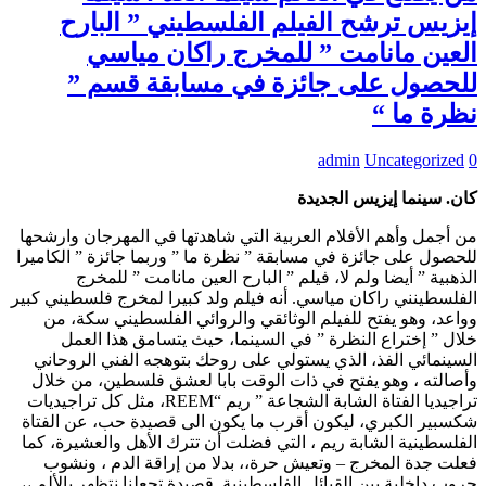
إيزيس ترشح الفيلم الفلسطيني ” البارح
العين مانامت ” للمخرج راكان مياسي
للحصول على جائزة في مسابقة قسم ”
نظرة ما “
admin
Uncategorized
0
كان. سينما إيزيس الجديدة
من أجمل وأهم الأفلام العربية التي شاهدتها في المهرجان وارشحها
للحصول على جائزة في مسابقة ” نظرة ما ” وربما جائزة ” الكاميرا
الذهبية ” أيضا ولم لا، فيلم ” البارح العين مانامت ” للمخرج
الفلسطينني راكان مياسي. أنه فيلم ولد كبيرا لمخرج فلسطيني كبير
وواعد، وهو يفتح للفيلم الوثائقي والروائي الفلسطيني سكة، من
خلال ” إختراع النظرة ” في السينما، حيث يتسامق هذا العمل
السينمائي الفذ، الذي يستولي على روحك بتوهجه الفني الروحاني
وأصالته ، وهو يفتح في ذات الوقت بابا لعشق فلسطين، من خلال
تراجيديا الفتاة الشابة الشجاعة ” ريم “REEM، مثل كل تراجيديات
شكسبير الكبري، ليكون أقرب ما يكون الى قصيدة حب، عن الفتاة
الفلسطينية الشابة ريم ، التي فضلت أن تترك الأهل والعشيرة، كما
فعلت جدة المخرج – وتعيش حرة،، بدلا من إراقة الدم ، ونشوب
حروب داخلية بين القبائل الفلسطينية. قصيدة تجعلنا نتظهر بالألم ،،