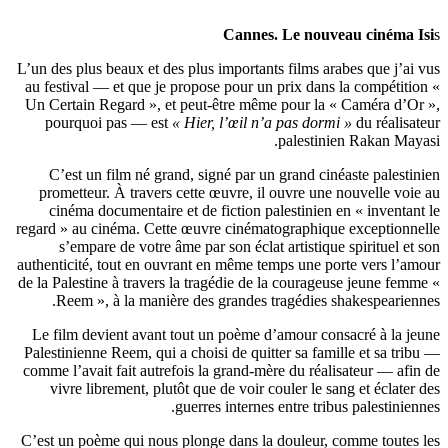
Cannes. Le nouveau cinéma Isi
s
L’un des plus beaux et des plus importants films arabes que j’ai vus
au festival — et que je propose pour un prix dans la compétition «
Un Certain Regard », et peut-être même pour la « Caméra d’Or »,
pourquoi pas — est
« Hier, l’œil n’a pas dormi »
du réalisateur
palestinien Rakan Mayasi.
C’est un film né grand, signé par un grand cinéaste palestinien
prometteur. À travers cette œuvre, il ouvre une nouvelle voie au
cinéma documentaire et de fiction palestinien en « inventant le
regard » au cinéma. Cette œuvre cinématographique exceptionnelle
s’empare de votre âme par son éclat artistique spirituel et son
authenticité, tout en ouvrant en même temps une porte vers l’amour
de la Palestine à travers la tragédie de la courageuse jeune femme «
Reem », à la manière des grandes tragédies shakespeariennes.
Le film devient avant tout un poème d’amour consacré à la jeune
Palestinienne Reem, qui a choisi de quitter sa famille et sa tribu —
comme l’avait fait autrefois la grand-mère du réalisateur — afin de
vivre librement, plutôt que de voir couler le sang et éclater des
guerres internes entre tribus palestiniennes.
C’est un poème qui nous plonge dans la douleur, comme toutes les