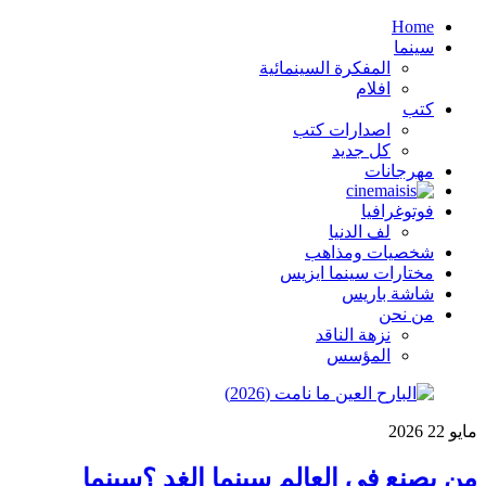
Home
سينما
المفكرة السينمائية
افلام
كتب
اصدارات كتب
كل جديد
مهرجانات
فوتوغرافيا
لف الدنيا
شخصيات ومذاهب
مختارات سينما ايزيس
شاشة باريس
من نحن
نزهة الناقد
المؤسس
مايو
22
2026
من يصنع في العالم سينما الغد ؟سينما