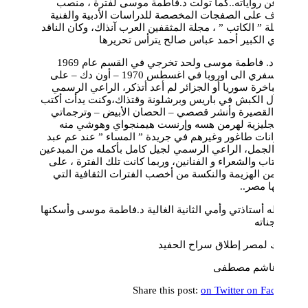
كتب، عن رواياته..كما تولت د.فاطمة موسى لفترة ، منصب
المشرف على الصفجات المخصصة للدراسات الأدبية والفنية
في مجلة ” الكاتب ” ، مجلة المثقفين العرب آنذاك، وكان الناقد
المصري الكبير أحمد عباس صالح يترأس تحريرها
وكانت د. فاطمة موسى ولحد تخرجي في القسم عام 1969
وحتى سفري الى اوروبا في اغسطس 1970 – أون دك – على
ظهر الباخرة سوريا أو الجزائر لم أعد أتذكر، الراعي الرسمي
لعميد آل الكبش في باريس وبرشلونة وقتذاك،وكنت يدأت أكتب
القصة القصيرة وأنشر قصصي – الحصان الأبيض – وترجماتي
عن الإنجليزية لهرمن هسه وإرنست هيمنجواي وهوشي منه
ورابندرانات طاغور وغيرهم في جريدة ” المساء ” عند عم عبد
الفتاح الجمل، الراعي الرسمي لجيل كامل بأكمله من المبدعين
من الكتاب والشعراء و الفنانين، وربما كانت تلك الفترة ، على
الرغم من الهزيمة والنكسة من أخصب الفترات الثقافية التي
مرت بها مصر..
رحم الله أستاذتي وأمي الثانية الغالية د.فاطمة موسى وأسكنها
فسيح جناته
ومبروك لمصر إطلاق سراح الحفيد
صلاح هاشم مصطفى
Share this post:
on Twitter
on Facebook