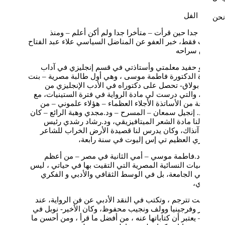
ياصباح الفل
نحن
سعدت جدا حين قرأت – متأخرا جدا ولم أكن أعلم – ومنذ
د
لحظات فقط، خبر العفو عن المناضل السياسي علاء عبد الفتاح
وإطلاق سراحه
س
علاء هو حفيد معلمتي وأستاذتي في قسم إنجليزي في آداب
القاهرة الدكتورة فاطمة موسى ، وهي أول طالبة مصرية – بنت
بلد من بولاق- تحصل على دكتوراه في الأدب الإنجليزي من
إنجلترا، والتي درست لي مادة الرواية في فترة الستينيات، مع
مجموعة من الأساتذة الأجلاء العظماء – هؤلاء علموني – من
أمثال د. إنجيل سمعان – المسرح – ود.مجدي وهبة الرائع – كان
يدرس لنا مادة الشعر الميتافيزيقي، ود.رشاد رشدي رئيس
القسم آنذاك، وكان يدرس لنا قصيدة الأرض الخراب للشاعر
الانجليزي العظيم تي إس إليوت في سنة رابعة،
وكانت د.فاطمة موسي – أمي الثانية في مصر – من أعظم
الشخصيات النسائية المصرية التي التقيت بها في حياتي ، ليس
فقط في الجامعة، بل في الوسط الثقافي والأدبي و الفكري
المصري،
فقد كانت تترجم ، وتكتب في النقد الأدبي عن فن الرواية، عند
تشوسر وفرجينيا وولف ونجيب محفوظ، وكان الأخير- نوبل في
الأدب – يعتبر أن كتاباتها عنه ، من أفضل ما قرأ ، ومن أحسن ما