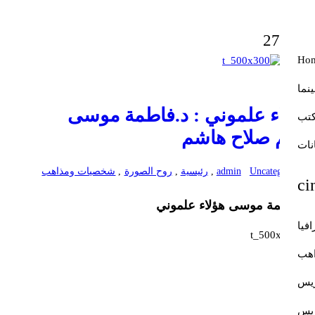
27
سبتمبر
2025
Ho
نما
هؤلاء علموني : د.فاطمة موسى
ة
تب
بقلم صلاح هاشم
م
ب
نات
Uncategorized
admin
,
رئيسية
,
روح الصورة
,
شخصيات ومذاهب
د
0
د.فاطمة موسى هؤلاء علموني
فيا
ا
هب
زيس
ريس