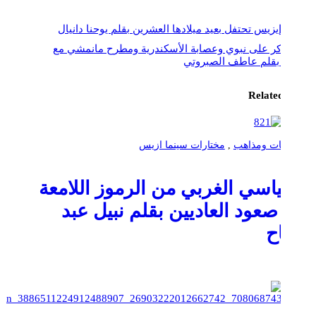
سينما إيزيس تحتفل بعيد ميلادها العشرين بقلم يوحنا دانيال
إني أتذكر على نبوي وعصابة الأسكندرية ومطرح مانمشي مع
الأحلام بقلم عاطف الصبروتي
Related Posts
شخصيات ومذاهب
,
مختارات سينما ازيس
السياسي الغربي من الرموز اللامعة
إلى صعود العاديين بقلم نبيل عبد
الفتاح